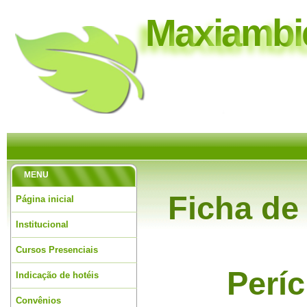
M
a
x
i
a
m
b
i
MENU
Ficha de
Página inicial
Institucional
Cursos Presenciais
Períc
Indicação de hotéis
Convênios