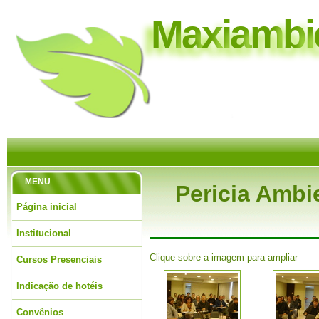
M
a
x
i
a
m
b
i
MENU
Pericia Ambie
Página inicial
Institucional
Clique sobre a imagem para ampliar
Cursos Presenciais
Indicação de hotéis
Convênios