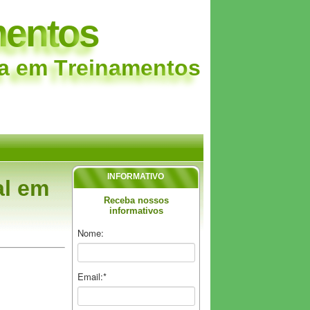
m
e
n
t
o
s
a
e
m
T
r
e
i
n
a
m
e
n
t
o
s
INFORMATIVO
al em
Receba nossos
informativos
Nome:
Email:*