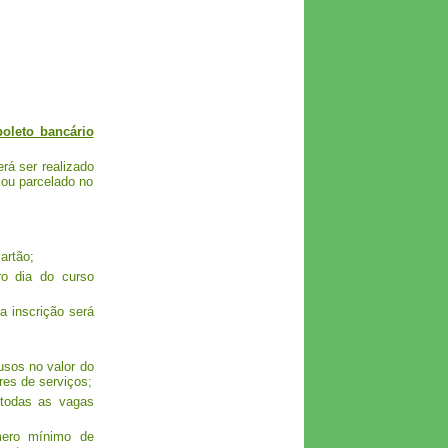
boleto bancário
rá ser realizado
 ou parcelado no
artão;
ro dia do curso
a inscrição será
usos no valor do
res de serviços;
 todas as vagas
úmero mínimo de