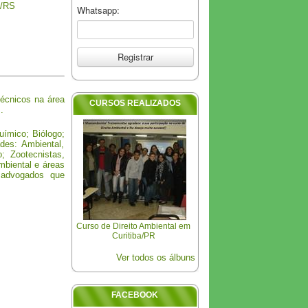
e/RS
Whatsapp:
Técnicos na área
CURSOS REALIZADOS
.
ímico; Biólogo;
des: Ambiental,
o; Zootecnistas,
mbiental e áreas
 advogados que
Curso de Direito Ambiental em
Curso de Licenciamento
Ambiental em Curitiba/PR
Curitiba/PR
Ver todos os álbuns
FACEBOOK