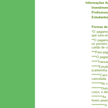
Informações Ad
Investimen
Profissiona
Estudantes
Formas de
*O pagame
que será en
**O pagamen
no primeiro
cartão de cr
***Para pa
****O pagam
*****Trans
******Estu
(carteirinh
*******Caso
cancelada;
********No v
********Out
curso, e de
*********As
forem pree
**********