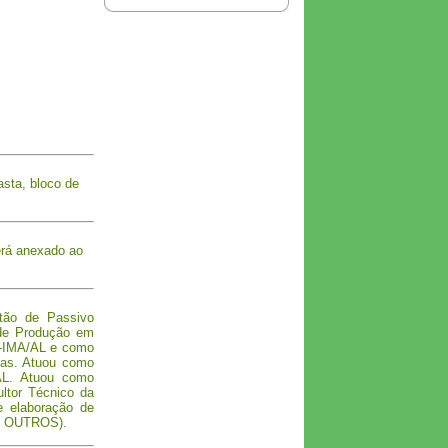
asta, bloco de
erá anexado ao
tão de Passivo
 de Produção em
te-IMA/AL e como
oas. Atuou como
AL. Atuou como
ltor Técnico da
 elaboração de
 e OUTROS).