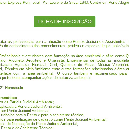
ter Express Perimetral - Av. Loureiro da Silva, 1840, Centro em Porto Alegr
FICHA DE INSCRIÇÃO
tar os profissionais para a atuação como Peritos Judiciais e Assistentes 
és do conhecimento dos procedimentos, práticas e aspectos legais aplicáveis
rofissionais e estudantes com formação na área ambiental e afins como Qu
afo; Arquiteto; Arquiteto e Urbanista; Engenheiros de todas as modalida
arista, Agrícola, Florestal, Civil, Químico, de Minas; Médico Veterinári
l, Técnico em Meio Ambiente entre outras formações relacionadas à área a
terface com a área ambiental. O curso também é recomendado para
pretendem acompanhar ações de natureza ambiental.
21 Horas/aula
ramático:
 da Perícia Judicial Ambiental;
aplicada à Perícia Judicial Ambiental;
er Perito Judicial Ambiental;
trabalho para o Perito e para o assistente técnico;
os para realização de cadastro como Perito Judicial Ambiental;
tos de Nomeação do Perito Judicial Ambiental;
Perito e do Assistente Técnico;