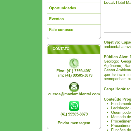
Local:
Hotel Mas
Oportunidades
Eventos
Fale conosco
Objetivo:
Capaci
ambiental atrav
CONTATO
Público Alvo:
P
Geólogo; Geógr
Agrônomo, Sanit
Gestor Ambienta
Fixo: (41) 3359-4081
que tenham in
Tim: (41) 99505-3879
acompanham ou 
Carga Horária:
cursos@maxiambiental.com
Conteúdo Prog
Fundamentos
Legislação 
Quem pode s
(41) 99505-3879
Mercado de 
Procediment
Enviar mensagem
Procedimen
Funções do 