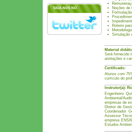
Remuneraçã
Noções de R
SIGA-NOS NO
Formulação 
Procediment
Impediment
Roteiro par
Metodologia
Simulação 
Material didáti
Será fornecido 
anotações e can
Certificado:
Alunos com 75% 
currículo do pr
Instrutor(a): R
Engenheiro Qu
Ambiental/Audi
empresas de exp
Diretor de Ges
Coordenador G
Assessor Técni
empresa ENSIM
Estudos Ambien