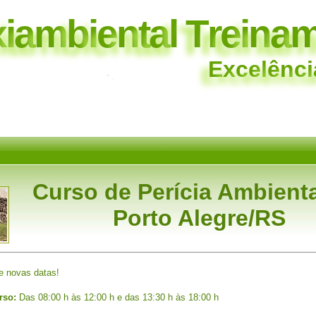
x
i
a
m
b
i
e
n
t
a
l
T
r
e
i
n
a
E
x
c
e
l
ê
n
c
i
Curso de Perícia Ambient
Porto Alegre/RS
 novas datas!
rso:
Das 08:00 h às 12:00 h e das 13:30 h às 18:00 h