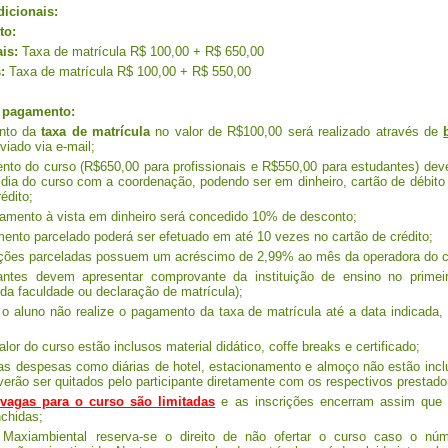
icionais:
to:
is:
Taxa de matrícula R$ 100,00 + R$ 650,00
:
Taxa de matrícula R$ 100,00 + R$ 550,00
 pagamento:
nto da
taxa de matrícula
no valor de R$100,00 será realizado através de
viado via e-mail;
to do curso (R$650,00 para profissionais e R$550,00 para estudantes) deve
 dia do curso com a coordenação, podendo ser em dinheiro, cartão de débito
édito;
gamento à vista em dinheiro será concedido 10% de desconto;
ento parcelado poderá ser efetuado em até 10 vezes no cartão de crédito;
ações parceladas possuem um acréscimo de 2,99% ao mês da operadora do c
dantes devem apresentar comprovante da instituição de ensino no primei
a da faculdade ou declaração de matrícula);
 o aluno não realize o pagamento da taxa de matrícula até a data indicada, 
alor do curso estão inclusos material didático, coffe breaks e certificado;
ras despesas como diárias de hotel, estacionamento e almoço não estão incl
verão ser quitados pelo participante diretamente com os respectivos prestado
vagas para o curso são limitadas
e as inscrições encerram assim que
nchidas;
*A Maxiambiental reserva-se o direito de não ofertar o curso caso o n