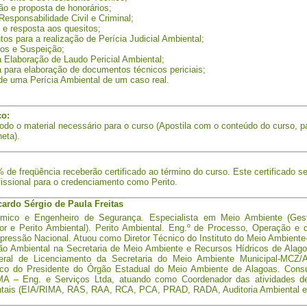
o e proposta de honorários;
esponsabilidade Civil e Criminal;
e resposta aos quesitos;
os para a realização de Perícia Judicial Ambiental;
os e Suspeição;
a Elaboração de Laudo Pericial Ambiental;
 para elaboração de documentos técnicos periciais;
de uma Perícia Ambiental de um caso real.
co:
todo o material necessário para o curso (Apostila com o conteúdo do curso, p
eta).
de freqüência receberão certificado ao término do curso. Este certificado s
ofissional para o credenciamento como Perito.
icardo Sérgio de Paula Freitas
ímico e Engenheiro de Segurança. Especialista em Meio Ambiente (Ges
tor e Perito Ambiental). Perito Ambiental. Eng.º de Processo, Operação e
ressão Nacional. Atuou como Diretor Técnico do Instituto do Meio Ambien
tão Ambiental na Secretaria de Meio Ambiente e Recursos Hídricos de Alag
eral de Licenciamento da Secretaria do Meio Ambiente Municipal-MCZ/
co do Presidente do Órgão Estadual do Meio Ambiente de Alagoas. Consu
A – Eng. e Serviços Ltda, atuando como Coordenador das atividades de
tais (EIA/RIMA, RAS, RAA, RCA, PCA, PRAD, RADA, Auditoria Ambiental