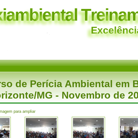
x
i
a
m
b
i
e
n
t
a
l
T
r
e
i
n
a
E
x
c
e
l
ê
n
c
i
so de Perícia Ambiental em 
rizonte/MG - Novembro de 2
imagem para ampliar