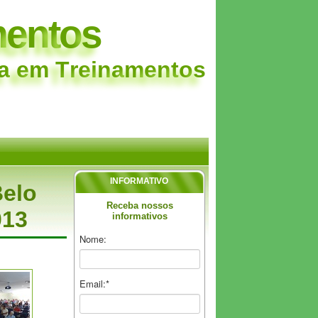
m
e
n
t
o
s
a
e
m
T
r
e
i
n
a
m
e
n
t
o
s
INFORMATIVO
Belo
Receba nossos
013
informativos
Nome:
Email:*