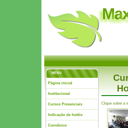
M
a
MENU
Cur
Página inicial
Ho
Institucional
Clique sobre a 
Cursos Presenciais
Indicação de hotéis
Convênios