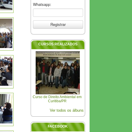
Whatsapp:
CURSOS REALIZADOS
Curso de Direito Ambiental em
Curitiba/PR
Ver todos os álbuns
FACEBOOK