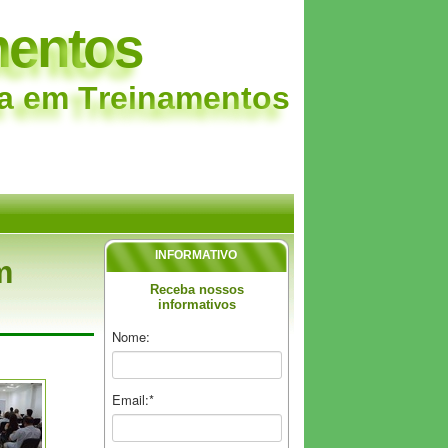
m
e
n
t
o
s
a
e
m
T
r
e
i
n
a
m
e
n
t
o
s
INFORMATIVO
m
Receba nossos
informativos
Nome:
Email:*