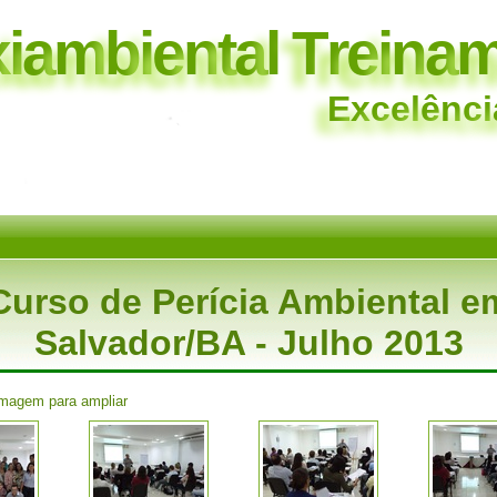
x
i
a
m
b
i
e
n
t
a
l
T
r
e
i
n
a
E
x
c
e
l
ê
n
c
i
Curso de Perícia Ambiental e
Salvador/BA - Julho 2013
imagem para ampliar