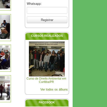
Whatsapp:
CURSOS REALIZADOS
Curso de Direito Ambiental em
Curitiba/PR
Ver todos os álbuns
FACEBOOK