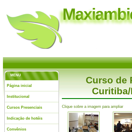
M
a
x
i
a
m
b
i
MENU
Curso de 
Página inicial
Curitiba
Institucional
Clique sobre a imagem para ampliar
Cursos Presenciais
Indicação de hotéis
Convênios