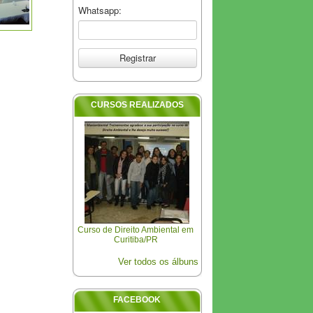
Whatsapp:
CURSOS REALIZADOS
Curso de Direito Ambiental em
Curitiba/PR
Ver todos os álbuns
FACEBOOK