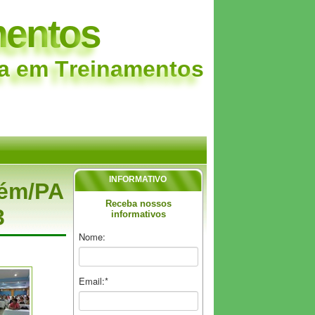
m
e
n
t
o
s
a
e
m
T
r
e
i
n
a
m
e
n
t
o
s
INFORMATIVO
lém/PA
Receba nossos
3
informativos
Nome:
Email:*