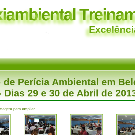
x
i
a
m
b
i
e
n
t
a
l
T
r
e
i
n
a
E
x
c
e
l
ê
n
c
i
 de Perícia Ambiental em Be
- Dias 29 e 30 de Abril de 201
imagem para ampliar