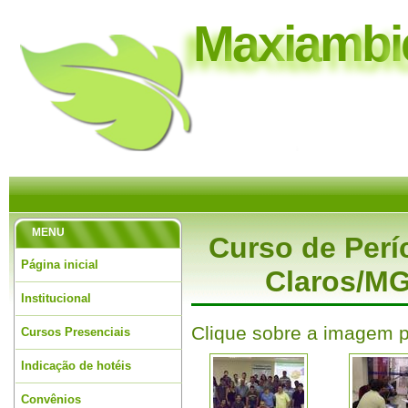
M
a
x
i
a
m
b
i
MENU
Curso de Perí
Página inicial
Claros/MG
Institucional
Clique sobre a imagem p
Cursos Presenciais
Indicação de hotéis
Convênios