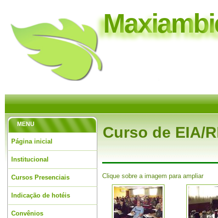
M
a
x
i
a
m
b
i
MENU
Curso de EIA/R
Página inicial
Institucional
Clique sobre a imagem para ampliar
Cursos Presenciais
Indicação de hotéis
Convênios