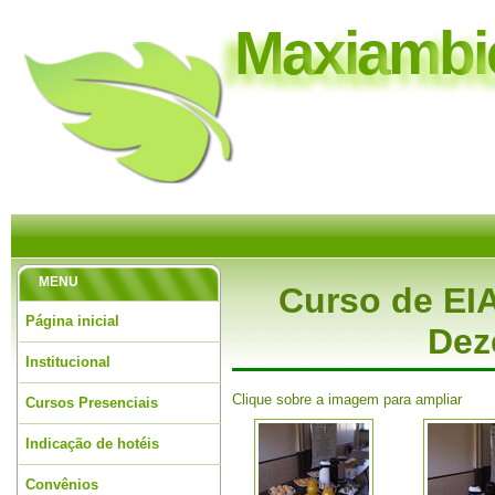
M
a
x
i
a
m
b
i
MENU
Curso de EIA
Página inicial
Dez
Institucional
Clique sobre a imagem para ampliar
Cursos Presenciais
Indicação de hotéis
Convênios