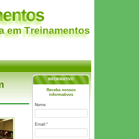
m
e
n
t
o
s
a
e
m
T
r
e
i
n
a
m
e
n
t
o
s
INFORMATIVO
m
Receba nossos
informativos
Nome:
Email:*