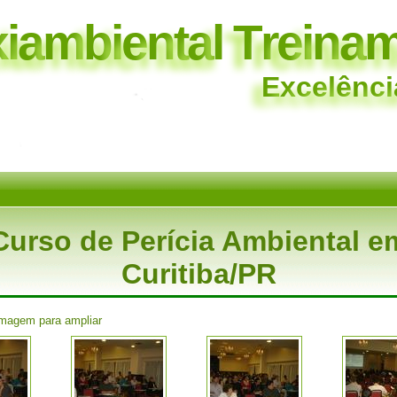
x
i
a
m
b
i
e
n
t
a
l
T
r
e
i
n
a
E
x
c
e
l
ê
n
c
i
Curso de Perícia Ambiental e
Curitiba/PR
imagem para ampliar