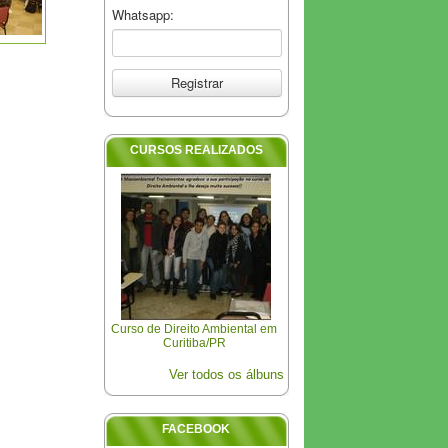
Whatsapp:
CURSOS REALIZADOS
Curso de Direito Ambiental em
Curitiba/PR
Ver todos os álbuns
FACEBOOK