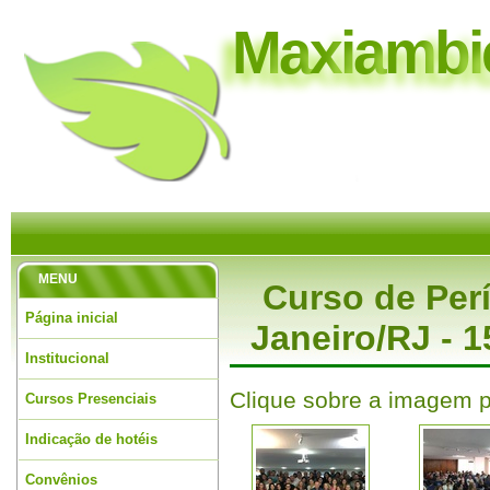
M
a
x
i
a
m
b
i
MENU
Curso de Perí
Página inicial
Janeiro/RJ - 
Institucional
Clique sobre a imagem p
Cursos Presenciais
Indicação de hotéis
Convênios