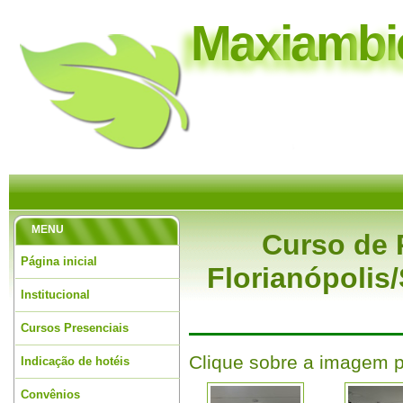
M
a
x
i
a
m
b
i
MENU
Curso de 
Página inicial
Florianópolis
Institucional
Cursos Presenciais
Clique sobre a imagem p
Indicação de hotéis
Convênios