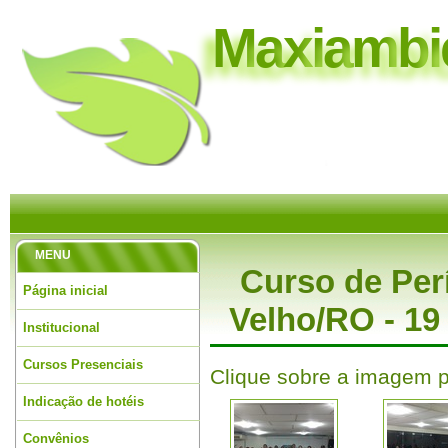
M
a
x
i
a
m
b
i
MENU
Curso de Per
Página inicial
Velho/RO - 19
Institucional
Cursos Presenciais
Clique sobre a imagem p
Indicação de hotéis
Convênios