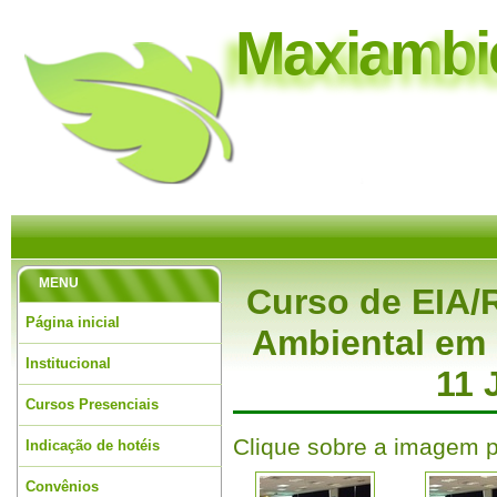
M
a
x
i
a
m
b
i
MENU
Curso de EIA/
Página inicial
Ambiental em 
Institucional
11 
Cursos Presenciais
Clique sobre a imagem p
Indicação de hotéis
Convênios