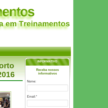
m
e
n
t
o
s
a
e
m
T
r
e
i
n
a
m
e
n
t
o
s
INFORMATIVO
orto
Receba nossos
2016
informativos
Nome:
Email:*