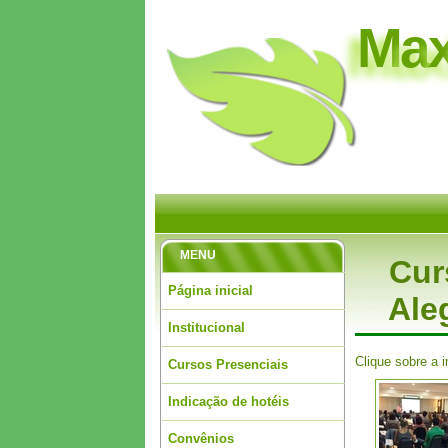
M
a
MENU
Cur
Página inicial
Ale
Institucional
Clique sobre a 
Cursos Presenciais
Indicação de hotéis
Convênios