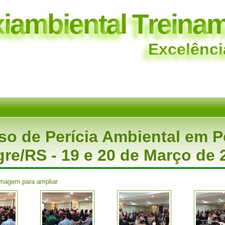
x
i
a
m
b
i
e
n
t
a
l
T
r
e
i
n
a
E
x
c
e
l
ê
n
c
i
so de Perícia Ambiental em P
gre/RS - 19 e 20 de Março de 
imagem para ampliar