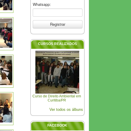
Whatsapp:
CURSOS REALIZADOS
Curso de Direito Ambiental em
Curitiba/PR
Ver todos os álbuns
FACEBOOK