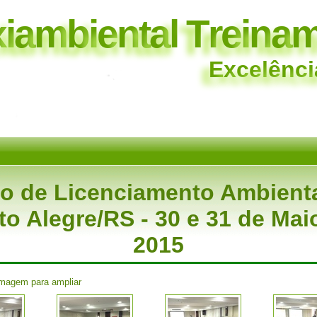
x
i
a
m
b
i
e
n
t
a
l
T
r
e
i
n
a
E
x
c
e
l
ê
n
c
i
o de Licenciamento Ambient
to Alegre/RS - 30 e 31 de Mai
2015
imagem para ampliar