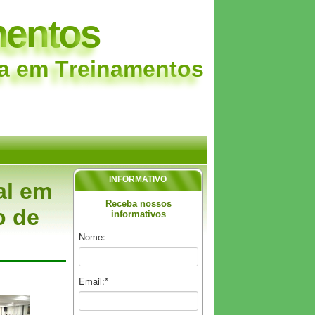
m
e
n
t
o
s
a
e
m
T
r
e
i
n
a
m
e
n
t
o
s
INFORMATIVO
al em
Receba nossos
o de
informativos
Nome:
Email:*