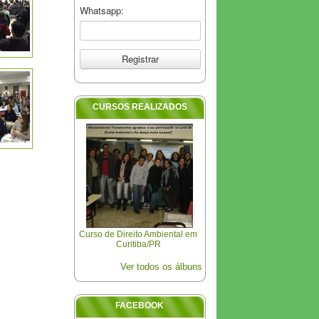
Whatsapp:
CURSOS REALIZADOS
Curso de Direito Ambiental em
Curitiba/PR
Ver todos os álbuns
FACEBOOK